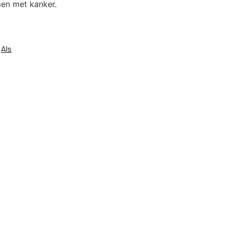
men met kanker.
n
Als