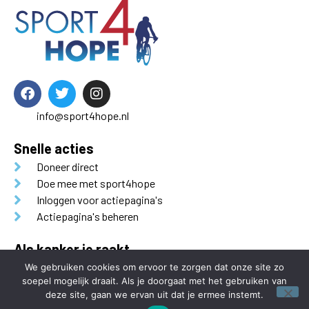
info@sport4hope.nl
Snelle acties
Doneer direct
Doe mee met sport4hope
Inloggen voor actiepagina's
Actiepagina's beheren
Als kanker je raakt
Sport4Hope is een initiatief van
Als Kanker je Raakt.
We gebruiken cookies om ervoor te zorgen dat onze site zo
soepel mogelijk draait. Als je doorgaat met het gebruiken van
deze site, gaan we ervan uit dat je ermee instemt.