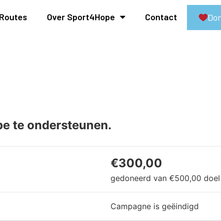
Routes
Over Sport4Hope
Contact
Don
e te ondersteunen.
€300,00
gedoneerd van
€500,00
doel
Campagne is geëindigd