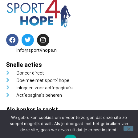
info@sport4hope.nl
Snelle acties
Doneer direct
Doe mee met sport4hope
Inloggen voor actiepagina's
Actiepagina's beheren
Als kanker je raakt
Sport4Hope is een initiatief van
Als Kanker je Raakt.
We gebruiken cookies om ervoor te zorgen dat onze site zo
soepel mogelijk draait. Als je doorgaat met het gebruiken van
deze site, gaan we ervan uit dat je ermee instemt.