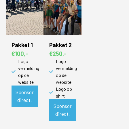
Pakket 1
Pakket 2
€100,-
€250,-
Logo
Logo
vermelding
vermelding
op de
op de
website
website
Logo op
Sponsor
shirt
direct.
Sponsor
direct.