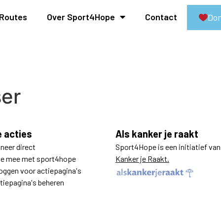
Routes
Over Sport4Hope
Contact
Don
ser
e acties
Als kanker je raakt
neer direct
Sport4Hope is een initiatief va
e mee met sport4hope
Kanker je Raakt.
loggen voor actiepagina's
tiepagina's beheren