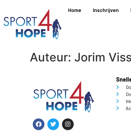
Home
Inschrijven
Auteur:
Jorim Vis
Snell
Do
Do
In
Ac