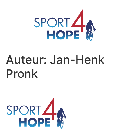
Auteur:
Jan-Henk
Pronk